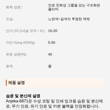
안료 친화성 그룹을 갖는 구조화된
화학 성분::
폴리머.
모습::
노란색~갈색의 투명한 액체
산가 (마그네슘 코우 / Ｇ):
10-20
아민가(mg KOH/g):
5-50
유효 성분(%):
40
용제:
물
제품 설명
습윤 및 분산제 설명
Anjeka-6871은 수성 코팅 및 인쇄 잉크용 습윤 및 분산제
로, 무기 안료, 유기 안료 및 카본 블랙을 안정화합니다.