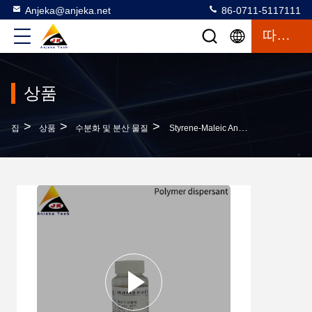
Anjeka@anjeka.net
86-0711-5117111
따옴표
상품
>
>
>
집
상품
수분화 및 분산 물질
Styrene-Maleic Anhydride 공중합체 수성 습윤 분산제 BYK 2012 알코올 저항성 및 내수성