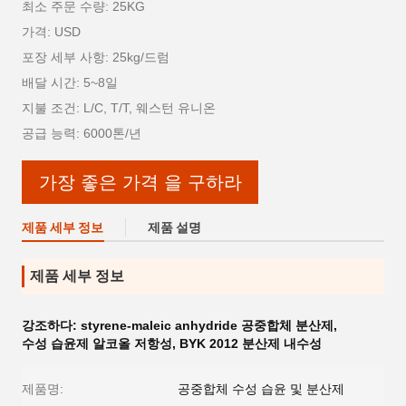
최소 주문 수량: 25KG
가격: USD
포장 세부 사항: 25kg/드럼
배달 시간: 5~8일
지불 조건: L/C, T/T, 웨스턴 유니온
공급 능력: 6000톤/년
가장 좋은 가격 을 구하라
제품 세부 정보
제품 설명
제품 세부 정보
강조하다:
styrene-maleic anhydride 공중합체 분산제
,
수성 습윤제 알코올 저항성
,
BYK 2012 분산제 내수성
제품명:
공중합체 수성 습윤 및 분산제