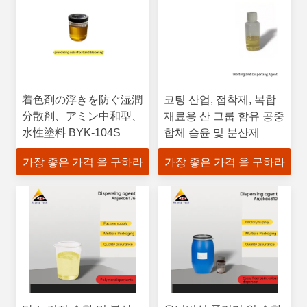
着色剤の浮きを防ぐ湿潤
코팅 산업, 접착제, 복합
分散剤、アミン中和型、
재료용 산 그룹 함유 공중
水性塗料 BYK-104S
합체 습윤 및 분산제
가장 좋은 가격 을 구하라
가장 좋은 가격 을 구하라