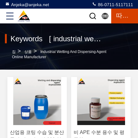
Anjeka@anjeka.net
86-0711-5117111
따옴표
Keywords [ industrial wetting and dispersing agent ] Match 120 상품
>
>
집
상품
Industrial Wetting And Dispersing Agent
Online Manufacturer
산업용 코팅 수습 및 분산
비 APE 수분 용수 및 평