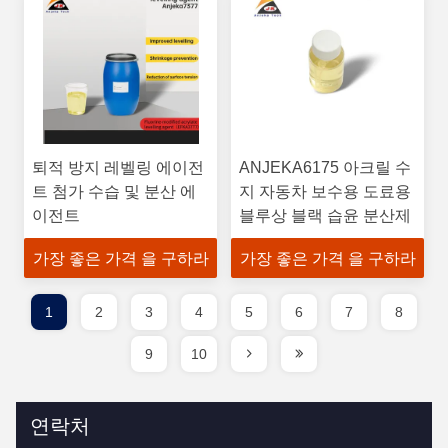
퇴적 방지 레벨링 에이전
ANJEKA6175 아크릴 수
트 첨가 수습 및 분산 에
지 자동차 보수용 도료용
이전트
블루상 블랙 습윤 분산제
가장 좋은 가격 을 구하라
가장 좋은 가격 을 구하라
1
2
3
4
5
6
7
8
9
10
연락처