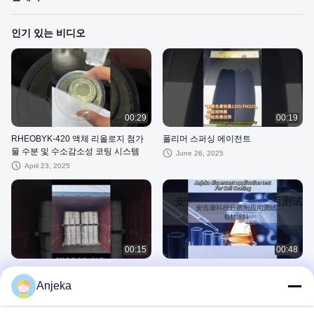
인기 있는 비디오
00:29
00:19
RHEOBYK-420 액체 리올로지 첨가
폴리머 스퍼싱 에이전트
물 수분 및 수소감소성 코팅 시스템
June 26, 2025
April 23, 2025
00:15
00:48
DeuRheo 229 리올로지 에이전트
BYK163산업 코팅 코일 코팅 첨가물
Anjeka4310 목재 페인트용 폴리아마
용 분산제 Anjeka6173
Anjeka
이드 Wax 페스트
May 28, 2025
May 24, 2025