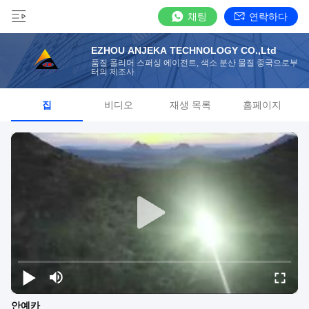
채팅
연락하다
EZHOU ANJEKA TECHNOLOGY CO.,Ltd
품질 폴리머 스퍼싱 에이전트, 색소 분산 물질 중국으로부
터의 제조사
집
비디오
재생 목록
홈페이지
안예카