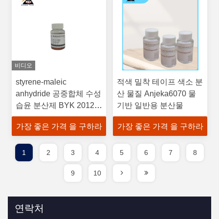
비디오
styrene-maleic
적색 밀착 테이프 색소 분
anhydride 공중합체 수성
산 물질 Anjeka6070 물
습윤 분산제 BYK 2012
기반 일반용 분산물
알코올 저항성 및 내수성
가장 좋은 가격 을 구하라
가장 좋은 가격 을 구하라
1
2
3
4
5
6
7
8
9
10
연락처