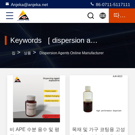
Anjeka@anjeka.net
86-0711-5117111
따옴표
Keywords [ dispersion agents ] Match 120 상품
>
>
집
상품
Dispersion Agents Online Manufacturer
비 APE 수분 용수 및 평
목재 및 가구 코팅용 고성