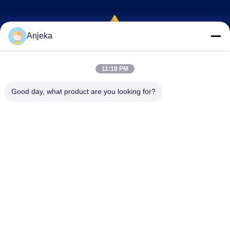
Anjeka
EZHOU ANJEKA TECHNOLOGY CO.,LTD
11:18 PM
Anjeka@anjeka.net
Good day, what product are you looking for?
86-0711-5117111
연구개발센터:빌딩 19, 3단계, 가오신 스마트시티, 게디안 개발
구역
중국 좋은 품질 폴리머 스퍼싱 에이전트 공급자. 저작권 2024-2026 EZHOU
ANJEKA TECHNOLOGY CO.,Ltd . 무단 복제 금지.