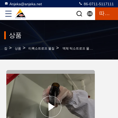
Anjeka@anjeka.net
86-0711-5117111
따옴표
상품
>
>
>
집
상품
티록소트로프 물질
액체 틱소트로프 물질 BYK410 동등 Anjeka4410NBP Pvc 장난감에 대한 반 침착 물질