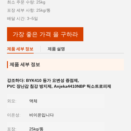
최소 주문 수량: 25kg
포장 세부 사항: 25kg/통
배달 시간: 3~5일
가장 좋은 가격 을 구하라
제품 세부 정보
제품 설명
제품 세부 정보
강조하다:
BYK410 등가 요변성 증점제
,
PVC 장난감 침강 방지제
,
Anjeka4410NBP 틱소트로피제
외모:
액체
이온성:
비이온입니다
포장:
25kg/통