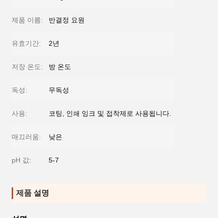
제품 이름:
반결정 요원
유효기간:
2년
저장 온도:
방 온도
독성:
무독성
사용:
코팅, 인쇄 잉크 및 접착제로 사용됩니다.
매끄러움:
낮은
pH 값:
5-7
제품 설명