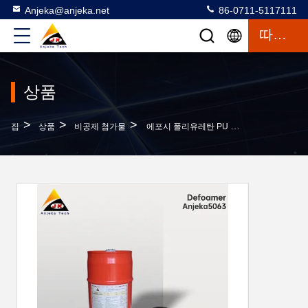
Anjeka@anjeka.net
86-0711-5117111
따옴표
상품
>
>
>
집
상품
비공제 첨가물
에포시 폴리유레탄 PU 분산 에뮬션 물 기반 OEM