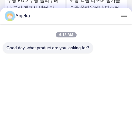
수중 PUD 수중 폴리우레
코팅 액릴 디포머 첨가물
탄 분산 에포시 바닥 반
수중 폴리우레탄 디스퍼션
köp
에뮬션
Anjeka
가장 좋은 가격 을 구하라
가장 좋은 가격 을 구하라
6:18 AM
Good day, what product are you looking for?
EZHOU ANJEKA TECHNOLOGY CO.,LTD
Anjeka@anjeka.net
86-0711-5117111
연구개발센터:빌딩 19, 3단계, 가오신 스마트시티, 게디안 개발
구역