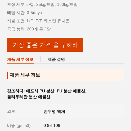
포장 세부 사항: 25kg/드럼, 180kg/드럼
배달 시간: 3-5days
지불 조건: L/C, T/T, 웨스턴 유니온
공급 능력: 200개 톤 / 달
가장 좋은 가격 을 구하라
제품 세부 정보
제품 설명
제품 세부 정보
강조하다:
에포시 PU 분산
,
PU 분산 에뮬션
,
폴리우레탄 분산 에뮬션
외모:
반투명 액체
비중 (g/cm3):
0.96-106