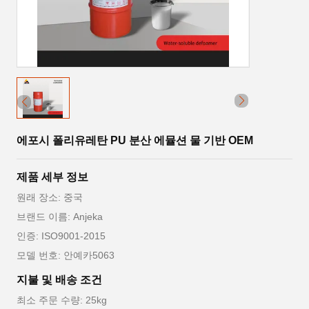
에포시 폴리유레탄 PU 분산 에뮬션 물 기반 OEM
제품 세부 정보
원래 장소: 중국
브랜드 이름: Anjeka
인증: ISO9001-2015
모델 번호: 안예카5063
지불 및 배송 조건
최소 주문 수량: 25kg