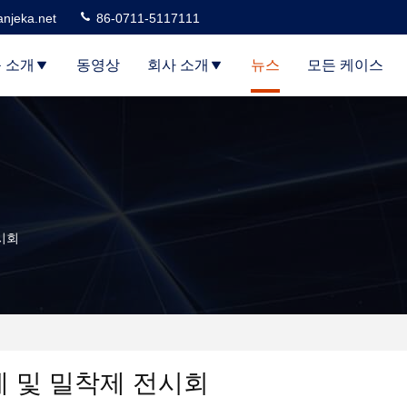
njeka.net
86-0711-5117111
 소개
동영상
회사 소개
뉴스
모든 케이스
전시회
착제 및 밀착제 전시회